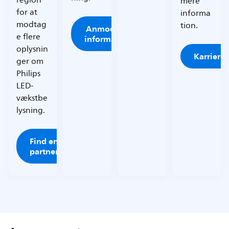
region
mere
for at
informa
modtag
tion.
Anmod om
e flere
information
oplysnin
Karrieres
ger om
Philips
LED-
vækstbe
lysning.
Find en
partner