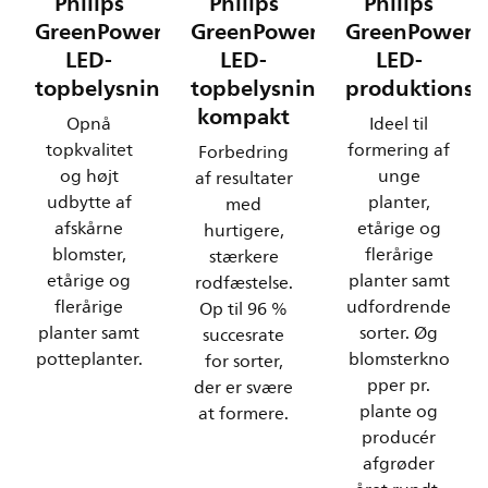
Philips
Philips
Philips
GreenPower
GreenPower
GreenPower
LED-
LED-
LED-
topbelysning
topbelysning
produktions
kompakt
Opnå
Ideel til
topkvalitet
formering af
Forbedring
og højt
unge
af resultater
udbytte af
planter,
med
afskårne
etårige og
hurtigere,
blomster,
flerårige
stærkere
etårige og
planter samt
rodfæstelse.
flerårige
udfordrende
Op til 96 %
planter samt
sorter. Øg
succesrate
potteplanter.
blomsterkno
for sorter,
pper pr.
der er svære
plante og
at formere.
producér
afgrøder