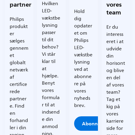
partner
vores
Hvilken
LED-
team
Hold
vækstbe
dig
Philips
lysning
opdater
produkt
Er du
passer
et om
er
interess
til dit
Philips
sælges
eret i at
behov?
LED-
gennem
udvide
Vi står
vækstbe
et
din
klar til
lysning
globalt
horisont
at
ved at
netværk
og blive
hjælpe.
abonne
af
en del
Benyt
re på
certifice
af vores
vores
vores
rede
team?
formula
nyheds
partner
Tag et
r til at
brev.
e. Find
kig på
indsend
en
vores
e din
forhand
karriere
Abonner
anmod
ler i din
side for
ning.