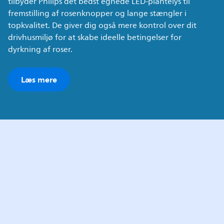
tilbyder Philips det bedst egnede LED-plantelys til
fremstilling af rosenknopper og lange stængler i
topkvalitet. De giver dig også mere kontrol over dit
drivhusmiljø for at skabe ideelle betingelser for
dyrkning af roser.
Læs mere