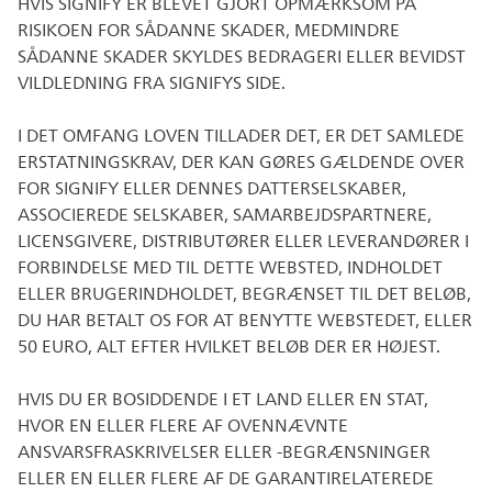
HVIS SIGNIFY ER BLEVET GJORT OPMÆRKSOM PÅ
RISIKOEN FOR SÅDANNE SKADER, MEDMINDRE
SÅDANNE SKADER SKYLDES BEDRAGERI ELLER BEVIDST
VILDLEDNING FRA SIGNIFYS SIDE.
I DET OMFANG LOVEN TILLADER DET, ER DET SAMLEDE
ERSTATNINGSKRAV, DER KAN GØRES GÆLDENDE OVER
FOR SIGNIFY ELLER DENNES DATTERSELSKABER,
ASSOCIEREDE SELSKABER, SAMARBEJDSPARTNERE,
LICENSGIVERE, DISTRIBUTØRER ELLER LEVERANDØRER I
FORBINDELSE MED TIL DETTE WEBSTED, INDHOLDET
ELLER BRUGERINDHOLDET, BEGRÆNSET TIL DET BELØB,
DU HAR BETALT OS FOR AT BENYTTE WEBSTEDET, ELLER
50 EURO, ALT EFTER HVILKET BELØB DER ER HØJEST.
HVIS DU ER BOSIDDENDE I ET LAND ELLER EN STAT,
HVOR EN ELLER FLERE AF OVENNÆVNTE
ANSVARSFRASKRIVELSER ELLER -BEGRÆNSNINGER
ELLER EN ELLER FLERE AF DE GARANTIRELATEREDE