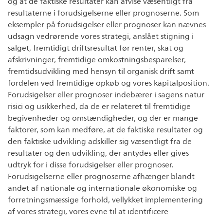
og at de faktiske resultater kan afvise væsentligt fra
resultaterne i forudsigelserne eller prognoserne. Som
eksempler på forudsigelser eller prognoser kan nævnes
udsagn vedrørende vores strategi, anslået stigning i
salget, fremtidigt driftsresultat før renter, skat og
afskrivninger, fremtidige omkostningsbesparelser,
fremtidsudvikling med hensyn til organisk drift samt
fordelen ved fremtidige opkøb og vores kapitalposition.
Forudsigelser eller prognoser indebærer i sagens natur
risici og usikkerhed, da de er relateret til fremtidige
begivenheder og omstændigheder, og der er mange
faktorer, som kan medføre, at de faktiske resultater og
den faktiske udvikling adskiller sig væsentligt fra de
resultater og den udvikling, der antydes eller gives
udtryk for i disse forudsigelser eller prognoser.
Forudsigelserne eller prognoserne afhænger blandt
andet af nationale og internationale økonomiske og
forretningsmæssige forhold, vellykket implementering
af vores strategi, vores evne til at identificere