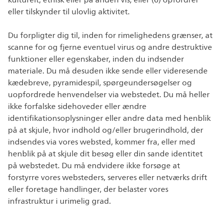
kulturelt, etnisk eller på anden vis, eller (6) opfordrer
eller tilskynder til ulovlig aktivitet.
Du forpligter dig til, inden for rimelighedens grænser, at
scanne for og fjerne eventuel virus og andre destruktive
funktioner eller egenskaber, inden du indsender
materiale. Du må desuden ikke sende eller videresende
kædebreve, pyramidespil, spørgeundersøgelser og
uopfordrede henvendelser via webstedet. Du må heller
ikke forfalske sidehoveder eller ændre
identifikationsoplysninger eller andre data med henblik
på at skjule, hvor indhold og/eller brugerindhold, der
indsendes via vores websted, kommer fra, eller med
henblik på at skjule dit besøg eller din sande identitet
på webstedet. Du må endvidere ikke forsøge at
forstyrre vores websteders, serveres eller netværks drift
eller foretage handlinger, der belaster vores
infrastruktur i urimelig grad.