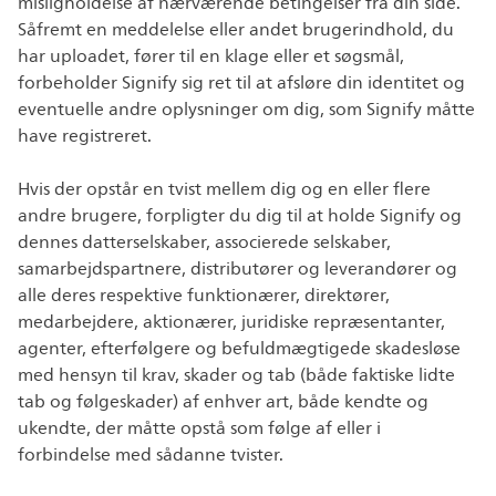
misligholdelse af nærværende betingelser fra din side.
Såfremt en meddelelse eller andet brugerindhold, du
har uploadet, fører til en klage eller et søgsmål,
forbeholder Signify sig ret til at afsløre din identitet og
eventuelle andre oplysninger om dig, som Signify måtte
have registreret.
Hvis der opstår en tvist mellem dig og en eller flere
andre brugere, forpligter du dig til at holde Signify og
dennes datterselskaber, associerede selskaber,
samarbejdspartnere, distributører og leverandører og
alle deres respektive funktionærer, direktører,
medarbejdere, aktionærer, juridiske repræsentanter,
agenter, efterfølgere og befuldmægtigede skadesløse
med hensyn til krav, skader og tab (både faktiske lidte
tab og følgeskader) af enhver art, både kendte og
ukendte, der måtte opstå som følge af eller i
forbindelse med sådanne tvister.