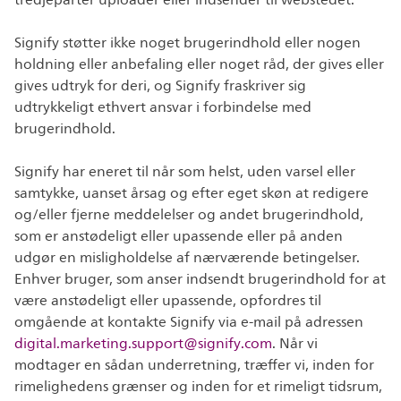
tredjeparter uploader eller indsender til webstedet.
Signify støtter ikke noget brugerindhold eller nogen
holdning eller anbefaling eller noget råd, der gives eller
gives udtryk for deri, og Signify fraskriver sig
udtrykkeligt ethvert ansvar i forbindelse med
brugerindhold.
Signify har eneret til når som helst, uden varsel eller
samtykke, uanset årsag og efter eget skøn at redigere
og/eller fjerne meddelelser og andet brugerindhold,
som er anstødeligt eller upassende eller på anden
udgør en misligholdelse af nærværende betingelser.
Enhver bruger, som anser indsendt brugerindhold for at
være anstødeligt eller upassende, opfordres til
omgående at kontakte Signify via e-mail på adressen
digital.marketing.support@signify.com
. Når vi
modtager en sådan underretning, træffer vi, inden for
rimelighedens grænser og inden for et rimeligt tidsrum,