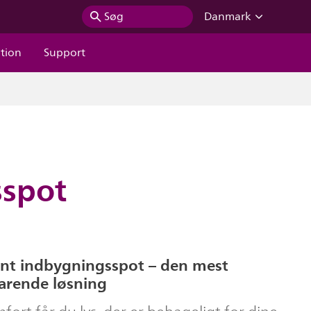
Søg
Danmark
ation
Support
sspot
ient indbygningsspot – den mest
arende løsning