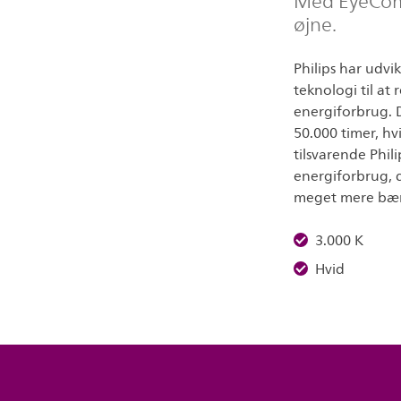
Med EyeComfo
øjne.
Philips har udvi
teknologi til at
energiforbrug. 
50.000 timer, hv
tilsvarende Phi
energiforbrug, d
meget mere bær
3.000 K
Hvid