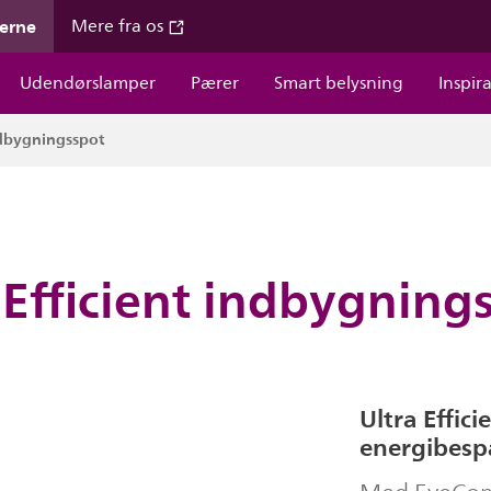
gerne
Mere fra os
Udendørslamper
Pærer
Smart belysning
Inspir
ndbygningsspot
Efficient indbygning
Ultra Effic
energibesp