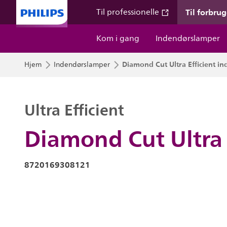
Til forbru
Til professionelle
Kom i gang
Indendørslamper
Diamond Cut Ultra Efficient i
Hjem
Indendørslamper
Ultra Efficient
Diamond Cut Ultra 
8720169308121