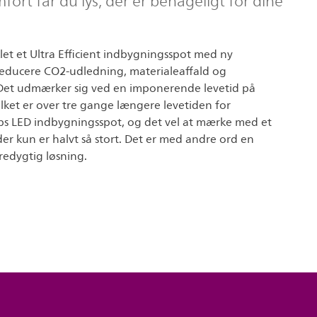
rt får du lys, der er behageligt for dine
klet et Ultra Efficient indbygningsspot med ny
 reducere CO2-udledning, materialeaffald og
Det udmærker sig ved en imponerende levetid på
ilket er over tre gange længere levetiden for
lips LED indbygningsspot, og det vel at mærke med et
er kun er halvt så stort. Det er med andre ord en
edygtig løsning.