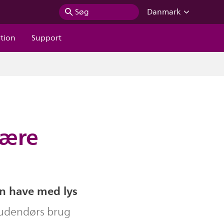
Søg
Danmark
ation
Support
pære
n have med lys
l udendørs brug