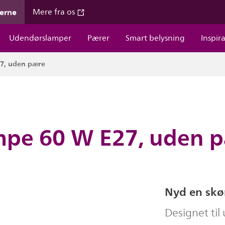
gerne
Mere fra os
Udendørslamper
Pærer
Smart belysning
Inspir
7, uden pære
pe 60 W E27, uden 
Nyd en skø
Designet ti