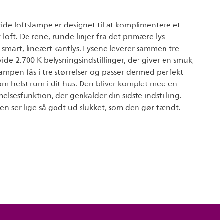
de loftslampe er designet til at komplimentere et
 loft. De rene, runde linjer fra det primære lys
smart, lineært kantlys. Lysene leverer sammen tre
vide 2.700 K belysningsindstillinger, der giver en smuk,
Lampen fås i tre størrelser og passer dermed perfekt
 som helst rum i dit hus. Den bliver komplet med en
lsesfunktion, der genkalder din sidste indstilling.
en ser lige så godt ud slukket, som den gør tændt.