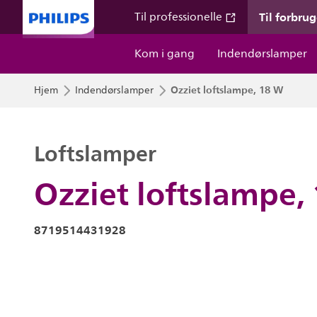
Til forbru
Til professionelle
Kom i gang
Indendørslamper
Ozziet loftslampe, 18 W
Hjem
Indendørslamper
Loftslamper
Ozziet loftslampe,
8719514431928