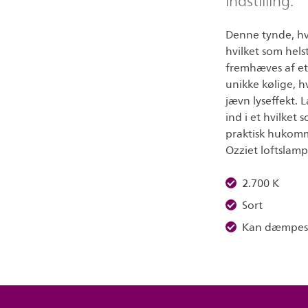
indstilling.
Denne tynde, hvi
hvilket som helst
fremhæves af et 
unikke kølige, h
jævn lyseffekt. 
ind i et hvilket
praktisk hukomme
Ozziet loftslamp
2.700 K
Sort
Kan dæmpes