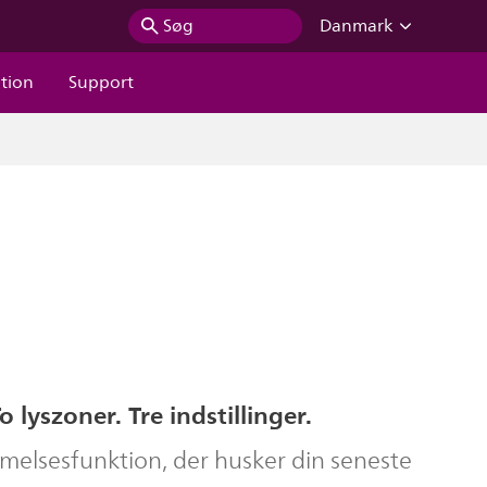
Søg
Danmark
ation
Support
 lyszoner. Tre indstillinger.
lsesfunktion, der husker din seneste