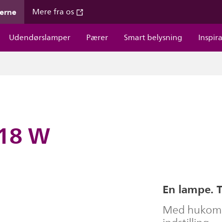
gerne
Mere fra os
Udendørslamper
Pærer
Smart belysning
Inspir
 18 W
En lampe. To
Med hukomme