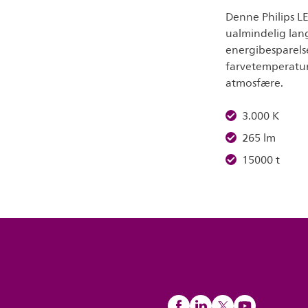
Denne Philips LE
ualmindelig lan
energibesparels
farvetemperatur 
atmosfære.
3.000 K
265 lm
15000 t