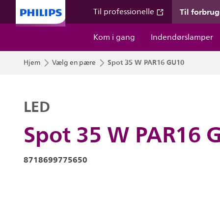
Til forbru
Til professionelle
Kom i gang
Indendørslamper
Spot 35 W PAR16 GU10
Hjem
Vælg en pære
LED
Spot 35 W PAR16 
8718699775650