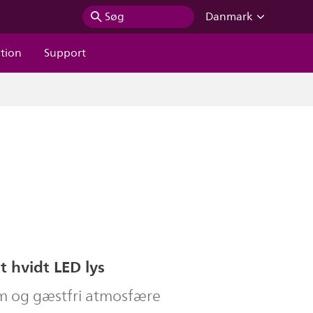
Søg
Danmark
ation
Support
 hvidt LED lys
m og gæstfri atmosfære