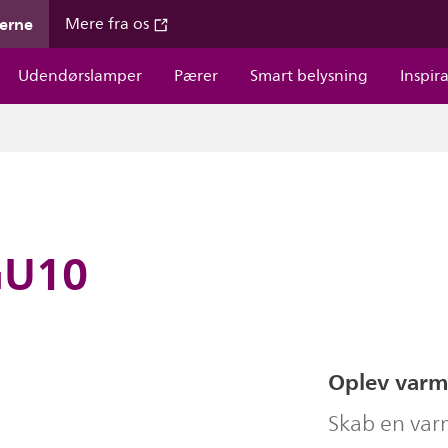
gerne
Mere fra os
Udendørslamper
Pærer
Smart belysning
Inspir
GU10
Oplev varmt
Skab en var