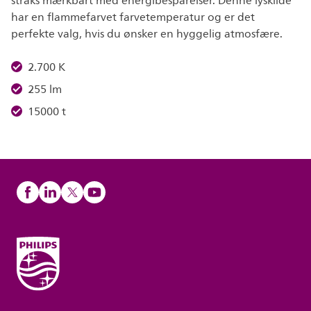
straks mærkbart med energibesparelser. Denne lyskilde
har en flammefarvet farvetemperatur og er det
perfekte valg, hvis du ønsker en hyggelig atmosfære.
2.700 K
255 lm
15000 t