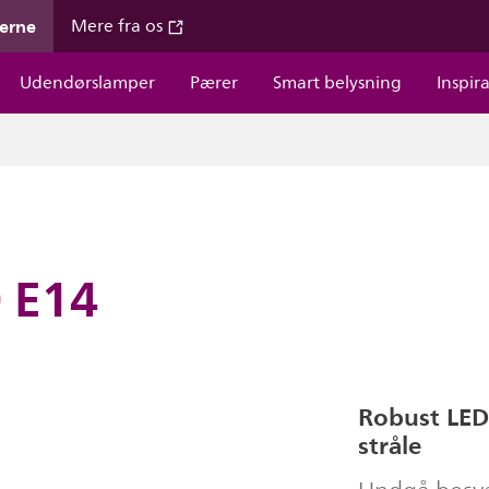
gerne
Mere fra os
Udendørslamper
Pærer
Smart belysning
Inspir
0 E14
Robust LED
stråle