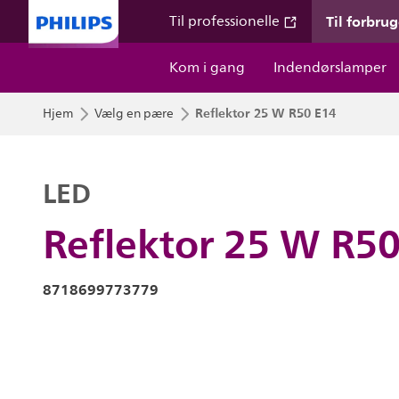
Til forbru
Til professionelle
Kom i gang
Indendørslamper
Reflektor 25 W R50 E14
Hjem
Vælg en pære
LED
Reflektor 25 W R5
8718699773779