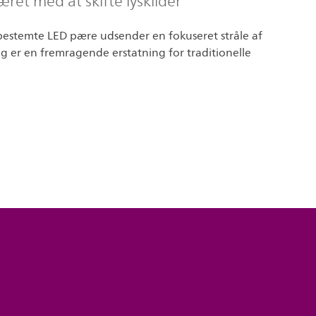
et med at skifte lyskilder
estemte LED pære udsender en fokuseret stråle af
og er en fremragende erstatning for traditionelle