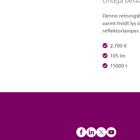
Undgå besvær
Denne retningsb
varmt hvidt lys 
reflektorlamper.
2.700 K
105 lm
15000 t