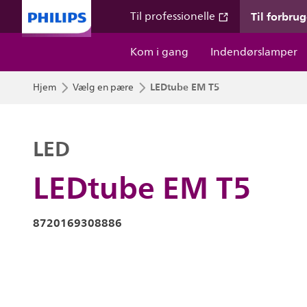
Til forbru
Til professionelle
Kom i gang
Indendørslamper
LEDtube EM T5
Hjem
Vælg en pære
LED
LEDtube EM T5
8720169308886