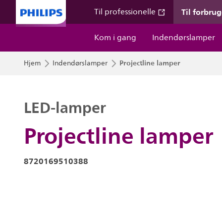
Til forbru
Til professionelle
Kom i gang
Indendørslamper
Projectline lamper
Hjem
Indendørslamper
LED-lamper
Projectline lamper
8720169510388