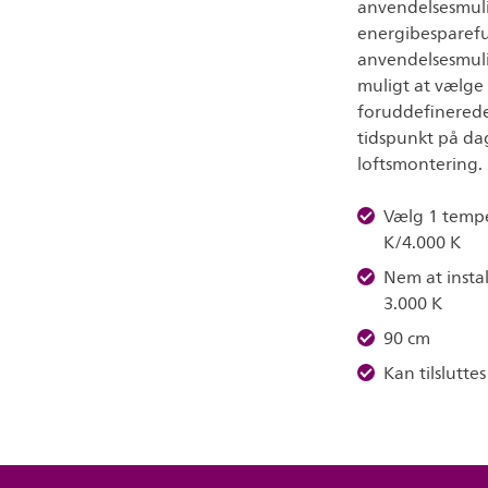
anvendelsesmuli
energibesparefu
anvendelsesmuli
muligt at vælge
foruddefinerede
tidspunkt på da
loftsmontering.
Vælg 1 tempe
K/4.000 K
Nem at insta
3.000 K
90 cm
Kan tilsluttes