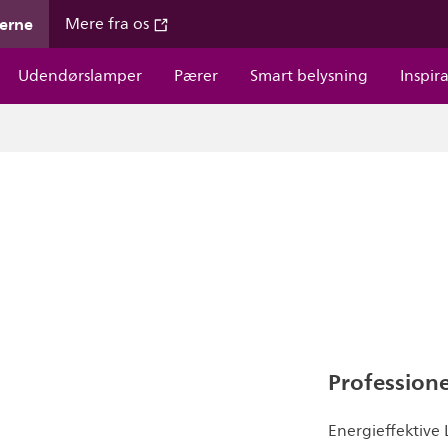
gerne
Mere fra os
Udendørslamper
Pærer
Smart belysning
Inspir
Professionel
Energieffektive 