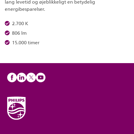
lang levetid og øjeblikkeligt en betydelig
energibesparelser.
2.700 K
806 lm
15.000 timer