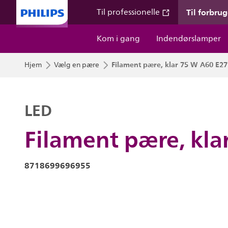
Til forbru
Til professionelle
Kom i gang
Indendørslamper
Filament pære, klar 75 W A60 E27
Hjem
Vælg en pære
LED
Filament pære, kla
8718699696955