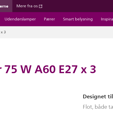
gerne
Mere fra os
Udendørslamper
Pærer
Smart belysning
Inspir
 x 3
r 75 W A60 E27 x 3
Designet til
Flot, både t