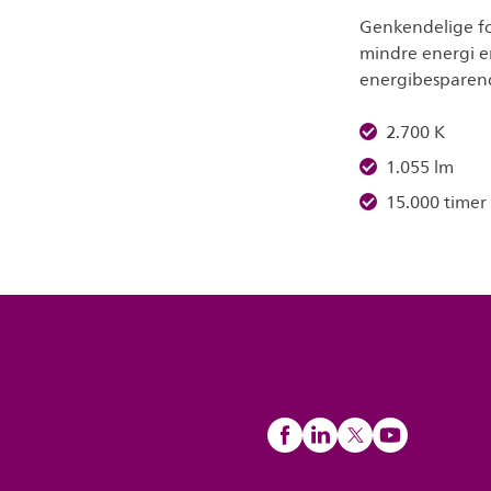
Genkendelige fo
mindre energi e
energibesparend
2.700 K
1.055 lm
15.000 timer