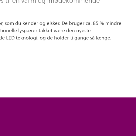
ys til en varm og imødekommende
r, som du kender og elsker. De bruger ca. 85 % mindre
tionelle lyspærer takket være den nyeste
e LED teknologi, og de holder ti gange så længe.